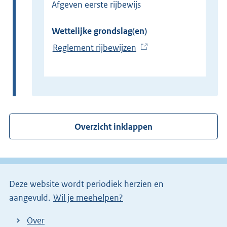
Afgeven eerste rijbewijs
Wettelijke grondslag(en)
Reglement rijbewijzen
(
E
x
t
e
r
Overzicht inklappen
n
e
l
i
Deze website wordt periodiek herzien en
n
aangevuld.
Wil je meehelpen?
k
)
Over