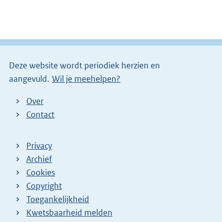
t
e
r
n
e
Deze website wordt periodiek herzien en
l
aangevuld.
Wil je meehelpen?
i
n
Over
k
Contact
)
Privacy
Archief
Cookies
Copyright
Toegankelijkheid
Kwetsbaarheid melden