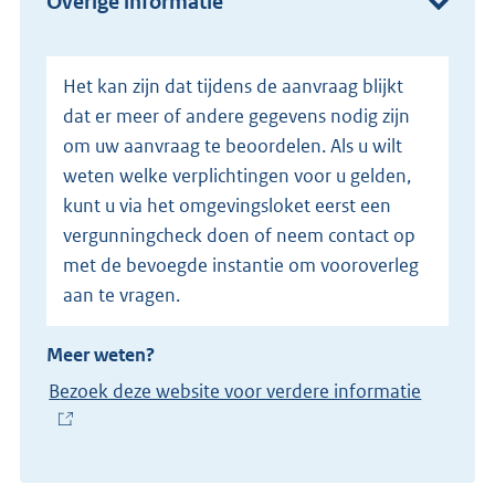
Overige informatie
r
n
e
Het kan zijn dat tijdens de aanvraag blijkt
l
dat er meer of andere gegevens nodig zijn
i
om uw aanvraag te beoordelen. Als u wilt
n
weten welke verplichtingen voor u gelden,
k
kunt u via het omgevingsloket eerst een
)
vergunningcheck doen of neem contact op
met de bevoegde instantie om vooroverleg
aan te vragen.
Meer weten?
Bezoek deze website voor verdere informatie
(
E
x