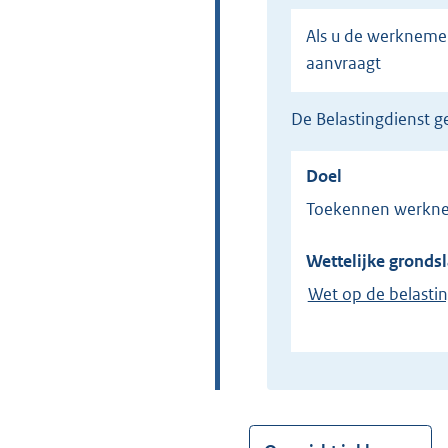
Als u de werknemersvrijstelling voor de Belasting van personenauto's en motorrijwielen (Bpm)
aanvraagt
de Belastingdienst
Doel
Toekennen werknem
Wettelijke grondsl
Wet op de belasti