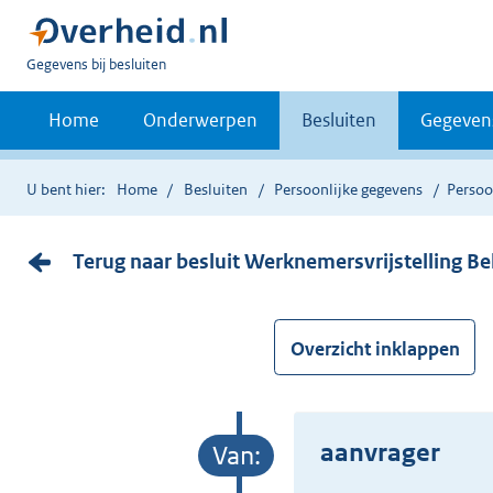
U
Gegevens bij besluiten
bent
nu
Home
Onderwerpen
Besluiten
Gegeven
hier:
U bent hier:
Home
Besluiten
Persoonlijke gegevens
Persoo
Terug naar besluit Werknemersvrijstelling B
Overzicht inklappen
aanvrager