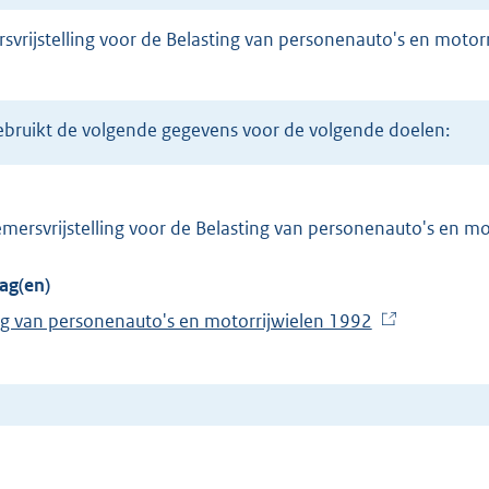
 gebruikt de volgende gegevens voor de volgende doelen:
ersvrijstelling voor de Belasting van personenauto's en mo
ag(en)
ng van personenauto's en motorrijwielen 1992
(
E
x
t
e
r