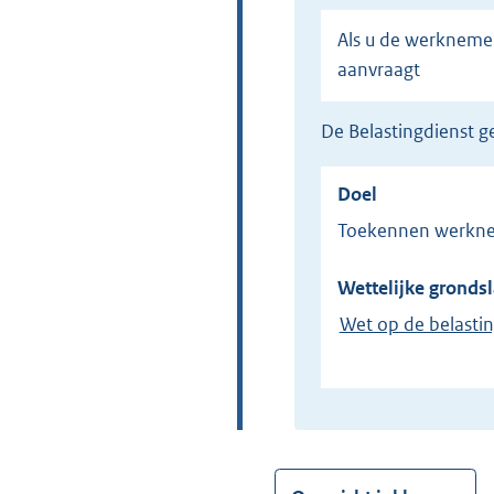
Als u de werknemersvrijstelling voor de Belasting van personenauto's en motorrijwielen (Bpm)
aanvraagt
de Belastingdienst
Doel
Toekennen werknem
Wettelijke grondsl
Wet op de belasti