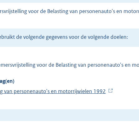
 gebruikt de volgende gegevens voor de volgende doelen:
ersvrijstelling voor de Belasting van personenauto's en mo
ag(en)
ng van personenauto's en motorrijwielen 1992
(
E
x
t
e
r