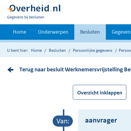
U
Gegevens bij besluiten
bent
nu
Home
Onderwerpen
Besluiten
Gegeven
hier:
U bent hier:
Home
Besluiten
Persoonlijke gegevens
Persoo
Terug naar besluit Werknemersvrijstelling B
Overzicht inklappen
aanvrager