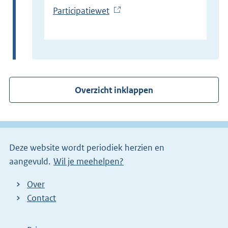
Participatiewet
(
E
x
t
e
r
Overzicht inklappen
n
e
l
i
Deze website wordt periodiek herzien en
n
aangevuld.
Wil je meehelpen?
k
)
Over
Contact