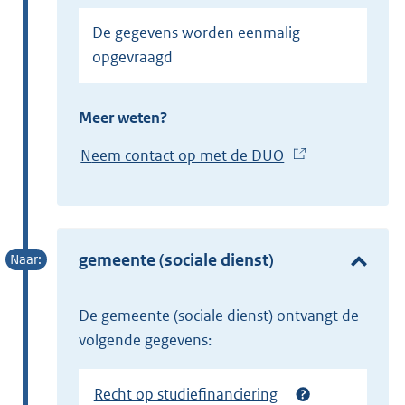
De gegevens worden eenmalig
opgevraagd
Meer weten?
Neem contact op met de DUO
(
E
x
t
e
gemeente (sociale dienst)
r
n
de gemeente (sociale dienst) ontvangt de
e
volgende gegevens:
l
i
Recht op studiefinanciering
n