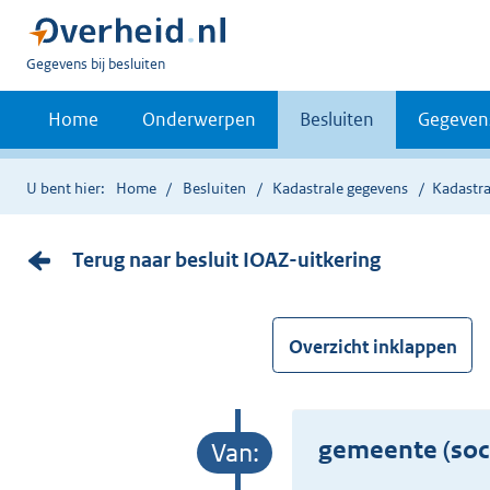
U
Gegevens bij besluiten
bent
nu
Home
Onderwerpen
Besluiten
Gegeven
hier:
U bent hier:
Home
Besluiten
Kadastrale gegevens
Kadastra
Terug naar besluit IOAZ-uitkering
Overzicht inklappen
gemeente (soci