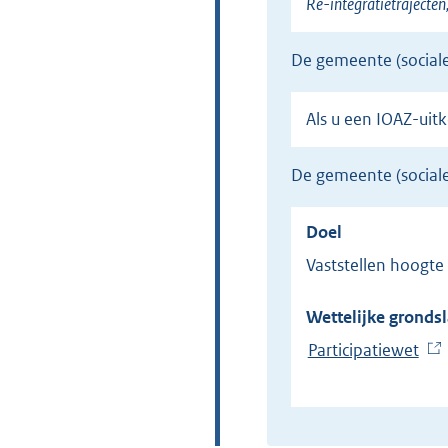
Re-integratietrajecten
de gemeente (social
Als u een IOAZ-uit
de gemeente (socia
Doel
Vaststellen hoogt
Wettelijke grondsl
Participatiewet
(
E
x
t