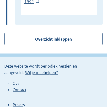
1992
(
E
x
t
e
r
Overzicht inklappen
n
e
l
i
Deze website wordt periodiek herzien en
n
aangevuld.
Wil je meehelpen?
k
)
Over
Contact
Privacy