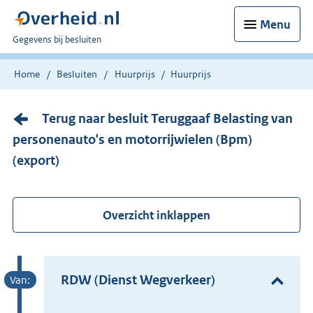
Menu
U
Gegevens bij besluiten
bent
nu
Home
Besluiten
Huurprijs
Huurprijs
hier:
Terug naar besluit Teruggaaf Belasting van
personenauto's en motorrijwielen (Bpm)
(export)
Overzicht inklappen
RDW (Dienst Wegverkeer)