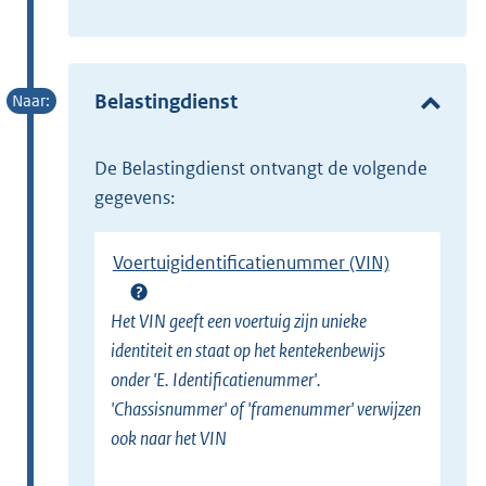
E
t
x
e
t
r
e
Belastingdienst
n
r
e
n
l
de Belastingdienst ontvangt de volgende
e
i
gegevens:
l
n
i
k
Voertuigidentificatienummer (VIN)
n
)
k
Het VIN geeft een voertuig zijn unieke
)
identiteit en staat op het kentekenbewijs
onder 'E. Identificatienummer'.
'Chassisnummer' of 'framenummer' verwijzen
ook naar het VIN