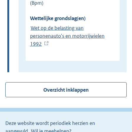
(Bpm)
Wettelijke grondslag(en)
Wet op de belasting van
personenauto's en motorrijwielen
1992
(
E
x
t
e
r
Overzicht inklappen
n
e
l
i
Deze website wordt periodiek herzien en
n
aangevuld.
Wil je meehelpen?
k