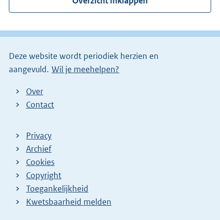
Overzicht inklappen
n
e
l
i
Deze website wordt periodiek herzien en
n
aangevuld.
Wil je meehelpen?
k
)
Over
Contact
Privacy
Archief
Cookies
Copyright
Toegankelijkheid
Kwetsbaarheid melden