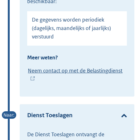
beschikbaar:
De gegevens worden periodiek
(dagelijks, maandelijks of jaarlijks)
verstuurd
Meer weten?
Neem contact op met de Belastingdienst
(
E
x
t
e
Dienst Toeslagen
r
n
de Dienst Toeslagen ontvangt de
e