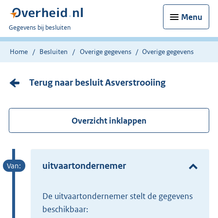
Menu
U
Gegevens bij besluiten
bent
nu
Home
Besluiten
Overige gegevens
Overige gegevens
hier:
Terug naar besluit Asverstrooiing
Overzicht inklappen
uitvaartondernemer
de uitvaartondernemer stelt de gegevens
beschikbaar: