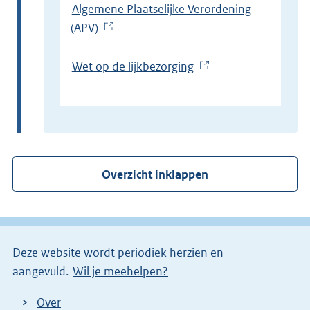
Algemene Plaatselijke Verordening
(APV)
(
E
x
Wet op de lijkbezorging
(
t
E
e
x
r
t
n
e
e
r
Overzicht inklappen
l
n
i
e
n
l
k
i
)
Deze website wordt periodiek herzien en
n
aangevuld.
Wil je meehelpen?
k
)
Over