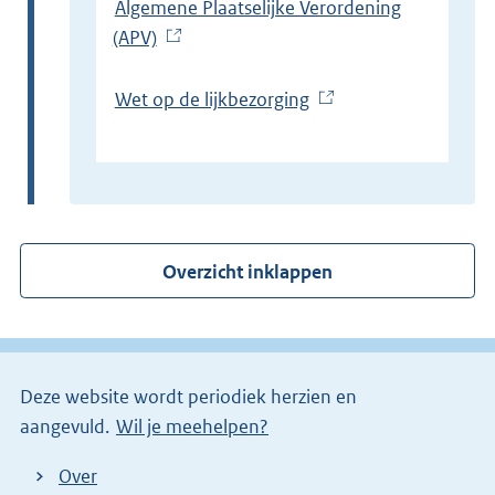
Algemene Plaatselijke Verordening
(APV)
(
E
x
Wet op de lijkbezorging
(
t
E
e
x
r
t
n
e
e
r
Overzicht inklappen
l
n
i
e
n
l
k
i
)
Deze website wordt periodiek herzien en
n
aangevuld.
Wil je meehelpen?
k
)
Over