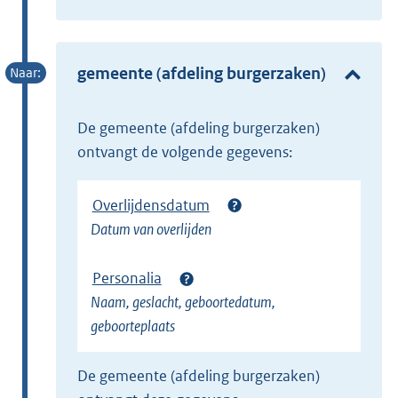
t
x
e
t
r
e
gemeente (afdeling burgerzaken)
n
r
e
n
l
de gemeente (afdeling burgerzaken)
e
i
ontvangt de volgende gegevens:
l
n
i
k
Overlijdensdatum
n
)
Datum van overlijden
k
)
Personalia
Naam, geslacht, geboortedatum,
geboorteplaats
de gemeente (afdeling burgerzaken)