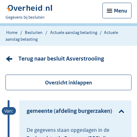
Menu
U
Gegevens bij besluiten
bent
nu
Home
Besluiten
Actuele aanslag belasting
Actuele
hier:
aanslag belasting
Terug naar besluit Asverstrooiing
Overzicht inklappen
gemeente (afdeling burgerzaken)
De gegevens staan opgeslagen in de