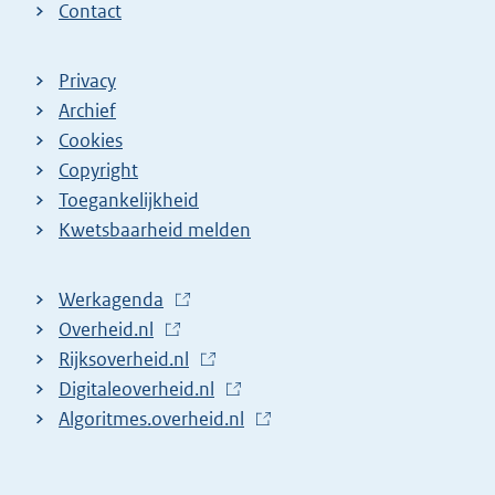
Contact
Privacy
Archief
Cookies
Copyright
Toegankelijkheid
Kwetsbaarheid melden
Werkagenda
(
Overheid.nl
(
E
Rijksoverheid.nl
E
x
(
Digitaleoverheid.nl
x
t
E
(
Algoritmes.overheid.nl
t
e
x
E
(
e
r
t
x
E
r
n
e
t
x