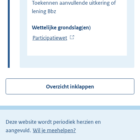
Toekennen aanvullende uitkering of
lening Bbz
Wettelijke grondslag(en)
Participatiewet
(
E
x
t
e
r
Overzicht inklappen
n
e
l
i
Deze website wordt periodiek herzien en
n
aangevuld.
Wil je meehelpen?
k
)