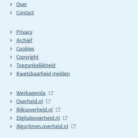
Over
Contact
Privacy
Archief
Cookies
Copyright
Toegankelijkheid
Kwetsbaarheid melden
Werkagenda
(
Overheid.nl
(
E
Rijksoverheid.nl
E
x
(
Digitaleoverheid.nl
x
t
E
(
Algoritmes.overheid.nl
t
e
x
E
(
e
r
t
x
E