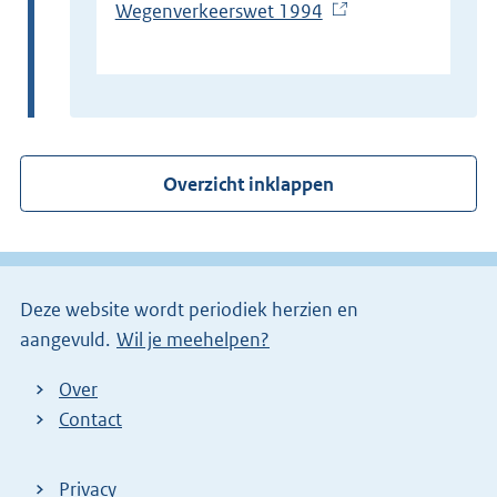
Wegenverkeerswet 1994
(
E
x
t
e
r
Overzicht inklappen
n
e
l
i
Deze website wordt periodiek herzien en
n
aangevuld.
Wil je meehelpen?
k
)
Over
Contact
Privacy