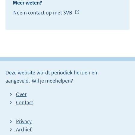
Meer weten?
Neem contact op met SVB
(
E
x
t
e
r
n
e
Deze website wordt periodiek herzien en
l
aangevuld.
Wil je meehelpen?
i
n
Over
k
Contact
)
Privacy
Archief