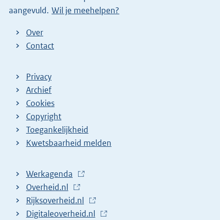
aangevuld.
Wil je meehelpen?
k
)
Over
Contact
Privacy
Archief
Cookies
Copyright
Toegankelijkheid
Kwetsbaarheid melden
Werkagenda
(
Overheid.nl
(
E
Rijksoverheid.nl
E
x
(
Digitaleoverheid.nl
x
t
E
(