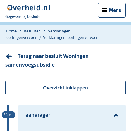
Menu
U
Gegevens bij besluiten
bent
nu
Home
Besluiten
Verklaringen
hier:
leerlingenvervoer
Verklaringen leerlingenvervoer
Terug naar besluit Woningen
samenvoegsubsidie
Overzicht inklappen
aanvrager