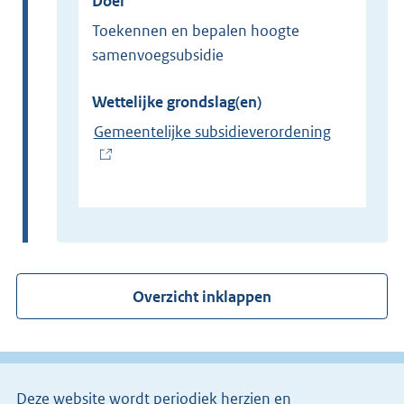
Doel
Toekennen en bepalen hoogte
samenvoegsubsidie
Wettelijke grondslag(en)
Gemeentelijke subsidieverordening
(
E
x
t
e
r
Overzicht inklappen
n
e
l
i
Deze website wordt periodiek herzien en
n