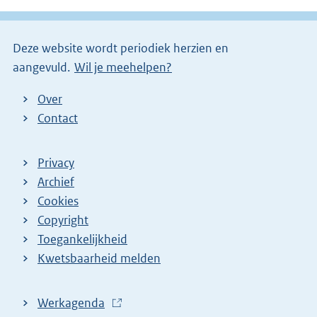
l
i
Deze website wordt periodiek herzien en
n
aangevuld.
Wil je meehelpen?
k
)
Over
Contact
Privacy
Archief
Cookies
Copyright
Toegankelijkheid
Kwetsbaarheid melden
Werkagenda
(