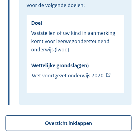
voor de volgende doelen:
Doel
Vaststellen of uw kind in aanmerking
komt voor leerwegondersteunend
onderwijs (lwoo)
Wettelijke grondslag(en)
Wet voortgezet onderwijs 2020
(
E
x
t
e
r
Overzicht inklappen
n
e