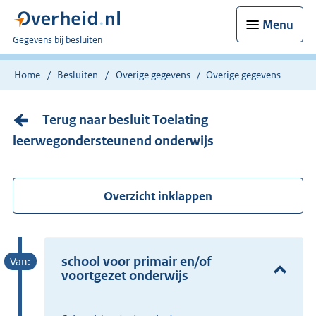
Menu
U
Gegevens bij besluiten
bent
nu
Home
Besluiten
Overige gegevens
Overige gegevens
hier:
Terug naar besluit Toelating
leerwegondersteunend onderwijs
Overzicht inklappen
school voor primair en/of
voortgezet onderwijs