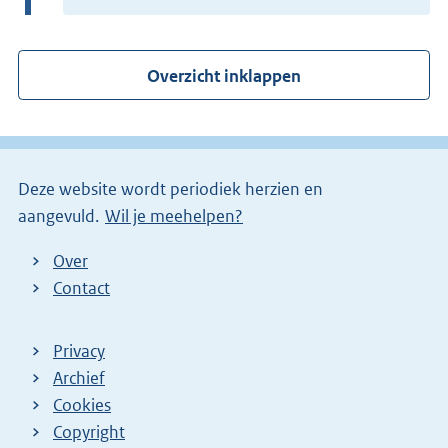
t
e
r
Overzicht inklappen
n
e
l
i
Deze website wordt periodiek herzien en
n
aangevuld.
Wil je meehelpen?
k
)
Over
Contact
Privacy
Archief
Cookies
Copyright