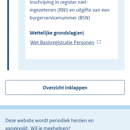
Inschrijving in register niet-
ingezetenen (RNI) en uitgifte van een
burgerservicenummer (BSN)
Wettelijke grondslag(en)
Wet Basisregistratie Personen
(
E
x
t
e
r
Overzicht inklappen
n
e
l
i
Deze website wordt periodiek herzien en
n
aangevuld.
Wil je meehelpen?
k