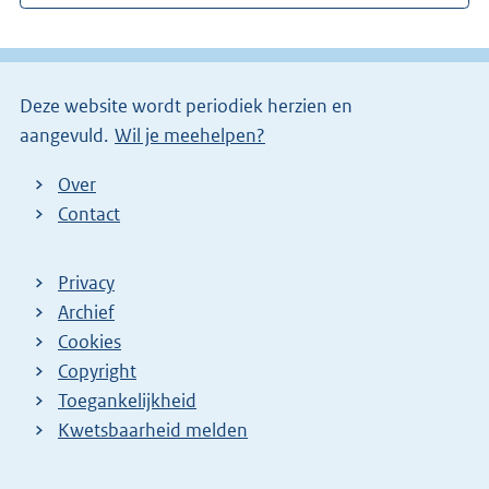
e
l
i
Deze website wordt periodiek herzien en
n
aangevuld.
Wil je meehelpen?
k
)
Over
Contact
Privacy
Archief
Cookies
Copyright
Toegankelijkheid
Kwetsbaarheid melden