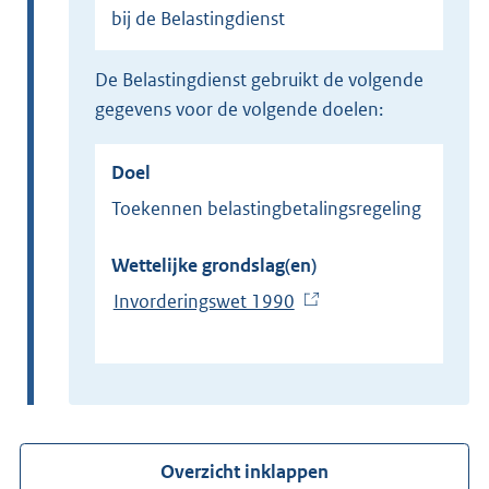
bij de Belastingdienst
de Belastingdienst gebruikt de volgende
gegevens voor de volgende doelen:
Doel
Toekennen belastingbetalingsregeling
Wettelijke grondslag(en)
Invorderingswet 1990
(
E
x
t
e
r
Overzicht inklappen
n