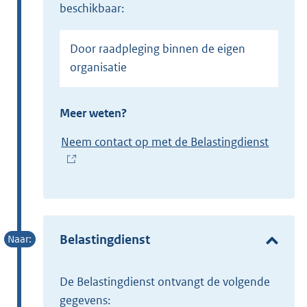
beschikbaar:
Door raadpleging binnen de eigen
organisatie
Meer weten?
Neem contact op met de Belastingdienst
(
E
x
t
e
Belastingdienst
r
n
de Belastingdienst ontvangt de volgende
e
gegevens: