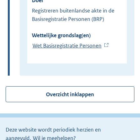
Doel
Registreren buitenlandse akte in de
Basisregistratie Personen (BRP)
Wettelijke grondslag(en)
Wet Basisregistratie Personen
(
E
x
t
e
r
Overzicht inklappen
n
e
l
i
Deze website wordt periodiek herzien en
n
aangevuld.
Wil je meehelpen?
k