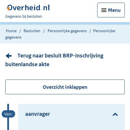
Menu
U
Gegevens bij besluiten
bent
nu
Home
Besluiten
Persoonlijke gegevens
Persoonlijke
hier:
gegevens
Terug naar besluit BRP-inschrijving
buitenlandse akte
Overzicht inklappen
aanvrager