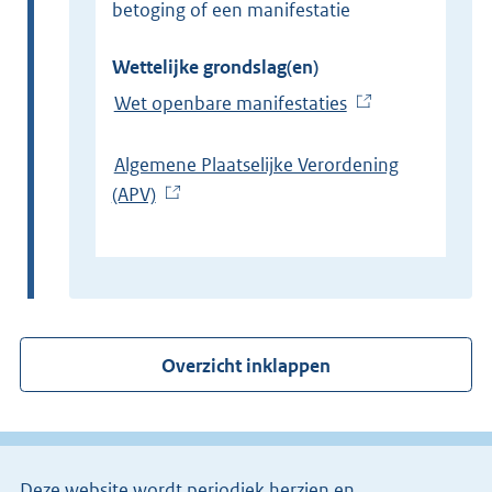
betoging of een manifestatie
Wettelijke grondslag(en)
Wet openbare manifestaties
(
E
x
Algemene Plaatselijke Verordening
t
(APV)
(
e
E
r
x
n
t
e
e
l
r
Overzicht inklappen
i
n
n
e
k
l
)
i
Deze website wordt periodiek herzien en
n