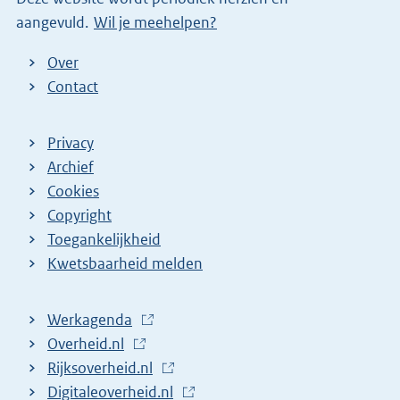
aangevuld.
Wil je meehelpen?
k
)
Over
Contact
Privacy
Archief
Cookies
Copyright
Toegankelijkheid
Kwetsbaarheid melden
Werkagenda
(
Overheid.nl
(
E
Rijksoverheid.nl
E
x
(
Digitaleoverheid.nl
x
t
E
(