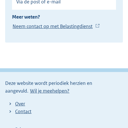
Via de post of e-mail
Meer weten?
Neem contact op met Belastingdienst
(
E
x
t
e
r
n
e
Deze website wordt periodiek herzien en
l
aangevuld.
Wil je meehelpen?
i
n
Over
k
Contact
)