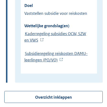
Doel
Vaststellen subsidie voor reiskosten
Wettelijke grondslag(en)
Kaderregeling subsidies OCW, SZW
en VWS
(
E
x
Subsidieregeling reiskosten DAMU-
t
leerlingen (PO/VO)
(
e
E
r
x
n
t
e
e
l
r
Overzicht inklappen
i
n
n
e