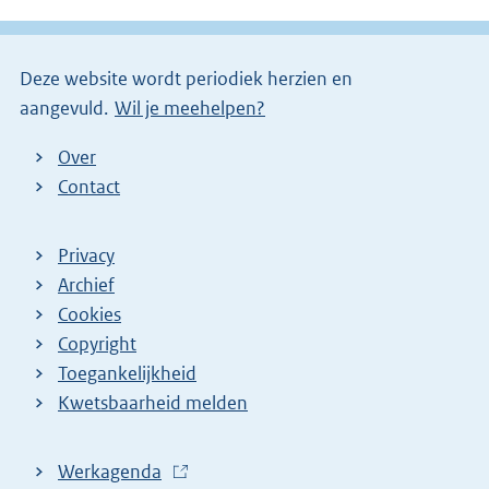
k
l
)
i
Deze website wordt periodiek herzien en
n
aangevuld.
Wil je meehelpen?
k
)
Over
Contact
Privacy
Archief
Cookies
Copyright
Toegankelijkheid
Kwetsbaarheid melden
Werkagenda
(