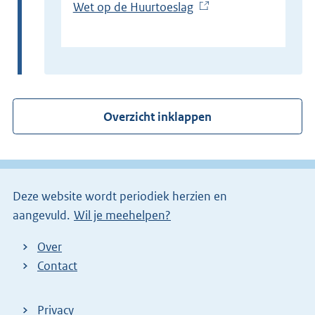
Wet op de Huurtoeslag
(
E
x
t
e
r
Overzicht inklappen
n
e
l
i
Deze website wordt periodiek herzien en
n
aangevuld.
Wil je meehelpen?
k
)
Over
Contact
Privacy