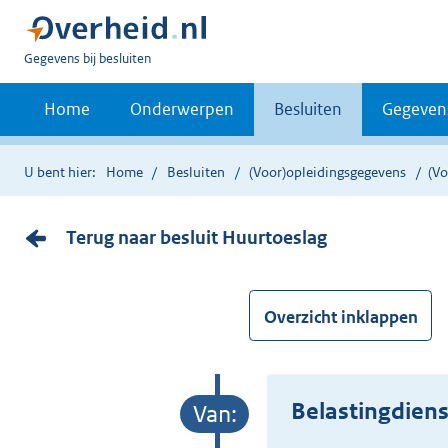
U
Gegevens bij besluiten
bent
nu
Home
Onderwerpen
Besluiten
Gegeven
hier:
U bent hier:
Home
Besluiten
(Voor)opleidingsgegevens
(V
Terug naar besluit Huurtoeslag
Overzicht inklappen
Belastingdiens