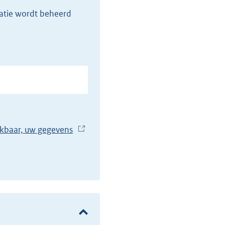
ratie wordt beheerd
hikbaar, uw gegevens
(
E
x
t
e
r
n
e