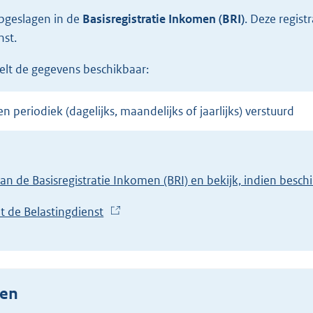
opgeslagen in de
Basisregistratie Inkomen (BRI)
.
Deze regist
nst.
stelt de gegevens beschikbaar:
n periodiek (dagelijks, maandelijks of jaarlijks) verstuurd
van de Basisregistratie Inkomen (BRI) en bekijk, indien besc
t de Belastingdienst
(
E
x
t
e
gen
r