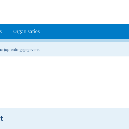
s
Organisaties
oor)opleidingsgegevens
t