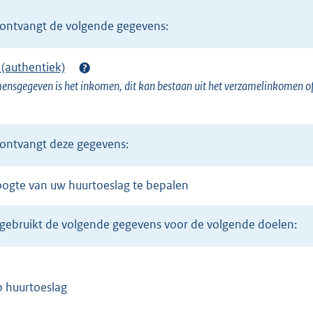
n
n ontvangt de volgende gegevens:
e
l
(authentiek)
i
nsgegeven is het inkomen, dit kan bestaan uit het verzamelinkomen of 
n
k
)
n ontvangt deze gegevens:
hoogte van uw huurtoeslag te bepalen
n gebruikt de volgende gegevens voor de volgende doelen:
op huurtoeslag