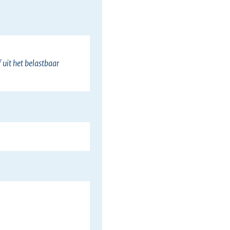
l
i
n
k
uit het belastbaar
)