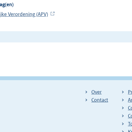
ag(en)
jke Verordening (APV)
(
E
x
t
e
r
n
e
l
i
Over
P
n
Contact
A
k
C
)
C
T
K