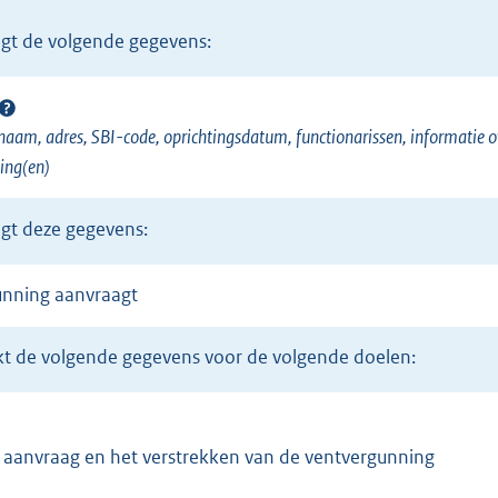
n
gt de volgende gegevens:
e
l
i
aam, adres, SBI-code, oprichtingsdatum, functionarissen, informatie o
n
ing(en)
k
)
gt deze gegevens:
gunning aanvraagt
kt de volgende gegevens voor de volgende doelen:
e aanvraag en het verstrekken van de ventvergunning