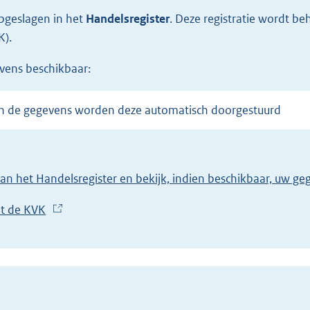
opgeslagen in het
Handelsregister
.
Deze registratie wordt b
K).
evens beschikbaar:
 van de gegevens worden deze automatisch doorgestuurd
van het Handelsregister en bekijk, indien beschikbaar, uw g
et de KVK
(
E
x
t
e
r