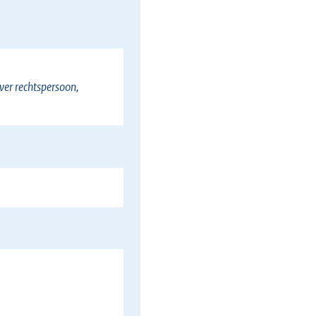
l
i
n
k
ver rechtspersoon,
)