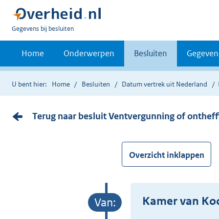
U
Gegevens bij besluiten
bent
nu
Home
Onderwerpen
Besluiten
Gegeven
hier:
U bent hier:
Home
Besluiten
Datum vertrek uit Nederland
Terug naar besluit Ventvergunning of ontheff
Overzicht inklappen
Kamer van Ko