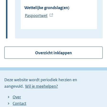
Wettelijke grondslag(en)
Paspoortwet
(
E
x
t
e
r
Overzicht inklappen
n
e
l
i
Deze website wordt periodiek herzien en
n
aangevuld.
Wil je meehelpen?
k
)
Over
Contact