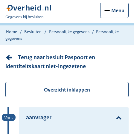
Menu
U
Gegevens bij besluiten
bent
nu
Home
Besluiten
Persoonlijke gegevens
Persoonlijke
hier:
gegevens
Terug naar besluit Paspoort en
identiteitskaart niet-ingezetene
Overzicht inklappen
aanvrager