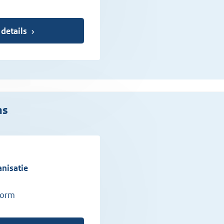
 details
ns
anisatie
form