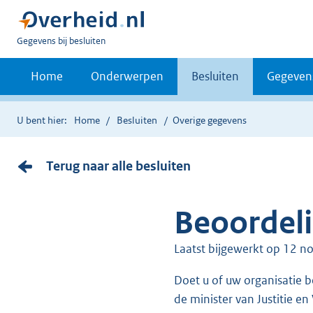
U
Gegevens bij besluiten
bent
nu
Home
Onderwerpen
Besluiten
Gegeven
hier:
U bent hier:
Home
Besluiten
Overige gegevens
Terug naar alle besluiten
Beoordeli
Laatst bijgewerkt op 12
Doet u of uw organisatie beveiligingswerk? Personen die beveiligingswerk doen moeten een uniform dragen dat
de minister van Justitie e