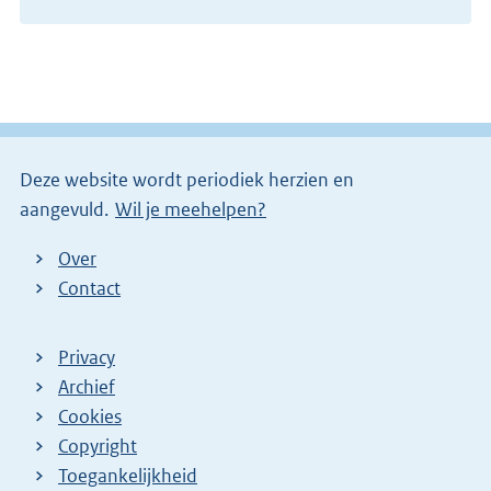
x
t
e
r
n
e
Deze website wordt periodiek herzien en
l
aangevuld.
Wil je meehelpen?
i
n
Over
k
Contact
)
Privacy
Archief
Cookies
Copyright
Toegankelijkheid