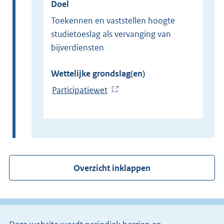
Doel
Toekennen en vaststellen hoogte
studietoeslag als vervanging van
bijverdiensten
Wettelijke grondslag(en)
Participatiewet
(
E
x
t
e
r
Overzicht inklappen
n
e
l
i