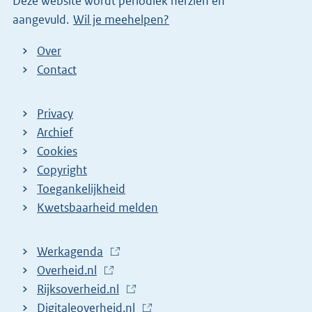
Deze website wordt periodiek herzien en
n
aangevuld.
Wil je meehelpen?
k
)
Over
Contact
Privacy
Archief
Cookies
Copyright
Toegankelijkheid
Kwetsbaarheid melden
Werkagenda
(
Overheid.nl
(
E
Rijksoverheid.nl
E
x
(
Digitaleoverheid.nl
x
t
E
(