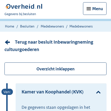
Menu
U
Gegevens bij besluiten
bent
nu
Home
Besluiten
Medebewoners
Medebewoners
hier:
Terug naar besluit Inbewaringneming
cultuurgoederen
Overzicht inklappen
Kamer van Koophandel (KVK)
De gegevens staan opgeslagen in het