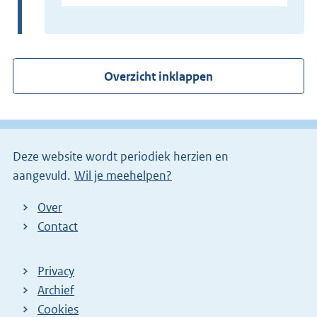
x
t
e
r
Overzicht inklappen
n
e
l
i
Deze website wordt periodiek herzien en
n
aangevuld.
Wil je meehelpen?
k
)
Over
Contact
Privacy
Archief
Cookies