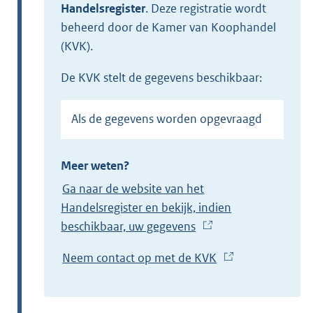
Handelsregister
.
Deze registratie wordt
beheerd door de Kamer van Koophandel
(KVK).
de KVK stelt de gegevens beschikbaar:
Als de gegevens worden opgevraagd
Meer weten?
Ga naar de website van het
Handelsregister en bekijk, indien
beschikbaar, uw gegevens
(
E
Neem contact op met de KVK
(
x
E
t
x
e