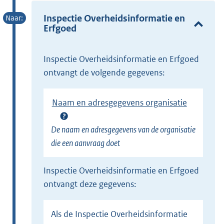
t
r
e
Inspectie Overheidsinformatie en
n
Erfgoed
r
e
n
l
e
Inspectie Overheidsinformatie en Erfgoed
i
l
ontvangt de volgende gegevens:
n
i
k
n
)
Naam en adresgegevens organisatie
k
)
De naam en adresgegevens van de organisatie
die een aanvraag doet
Inspectie Overheidsinformatie en Erfgoed
ontvangt deze gegevens:
Als de Inspectie Overheidsinformatie