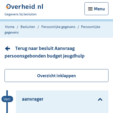
Menu
U
Gegevens bij besluiten
bent
nu
Home
Besluiten
Persoonlijke gegevens
Persoonlijke
hier:
gegevens
Terug naar besluit Aanvraag
persoonsgebonden budget jeugdhulp
Overzicht inklappen
aanvrager