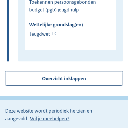
Toekennen persoonsgebonden
budget (pgb) jeugdhulp
Wettelijke grondslag(en)
Jeugdwet
(
E
x
t
e
r
Overzicht inklappen
n
e
l
i
Deze website wordt periodiek herzien en
n
aangevuld.
Wil je meehelpen?
k
)