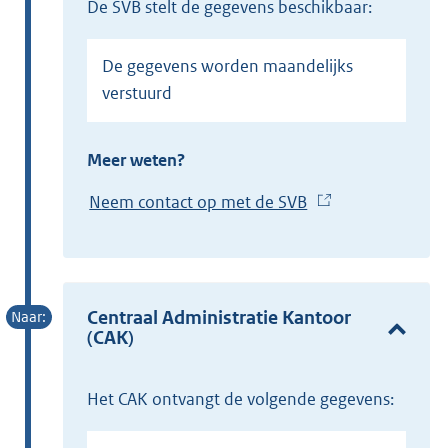
de SVB stelt de gegevens beschikbaar:
De gegevens worden maandelijks
verstuurd
Meer weten?
Neem contact op met de SVB
(
E
x
t
e
Centraal Administratie Kantoor
(CAK)
r
n
e
het CAK ontvangt de volgende gegevens:
l
i