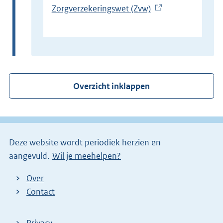
Zorgverzekeringswet (Zvw)
(
E
x
t
e
r
Overzicht inklappen
n
e
l
i
Deze website wordt periodiek herzien en
n
aangevuld.
Wil je meehelpen?
k
)
Over
Contact