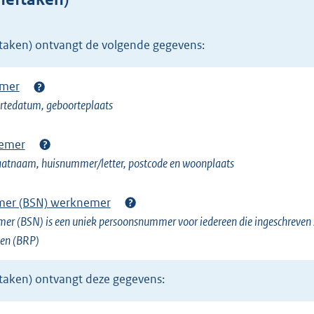
r
n
eftaken) ontvangt de volgende gegevens:
e
l
emer
i
rtedatum, geboorteplaats
n
k
emer
)
raatnaam, huisnummer/letter, postcode en woonplaats
mer (BSN) werknemer
er (BSN) is een uniek persoonsnummer voor iedereen die ingeschreven s
nen (BRP)
eftaken) ontvangt deze gegevens: