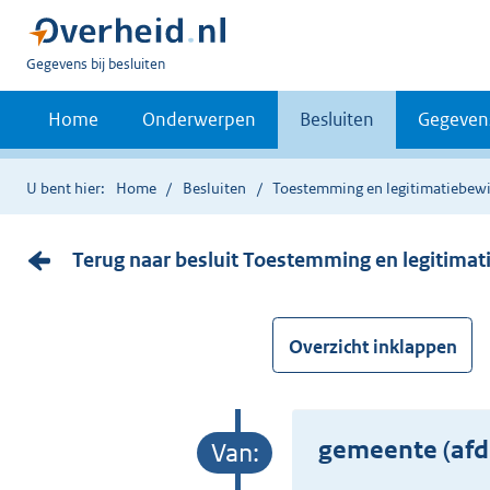
U
Gegevens bij besluiten
bent
nu
Home
Onderwerpen
Besluiten
Gegeven
hier:
U bent hier:
Home
Besluiten
Toestemming en legitimatiebewi
Terug naar besluit Toestemming en legitimat
Overzicht inklappen
gemeente (afd