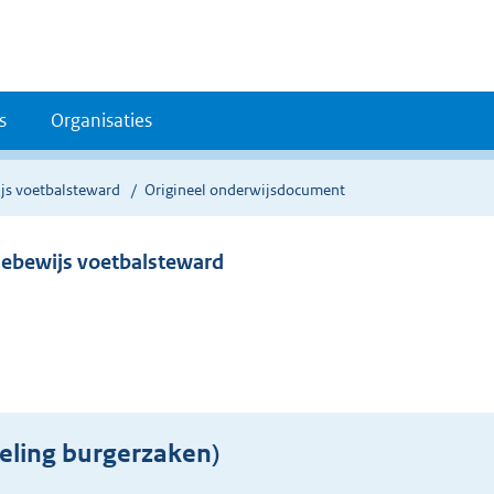
s
Organisaties
js voetbalsteward
Origineel onderwijsdocument
iebewijs voetbalsteward
eling burgerzaken)