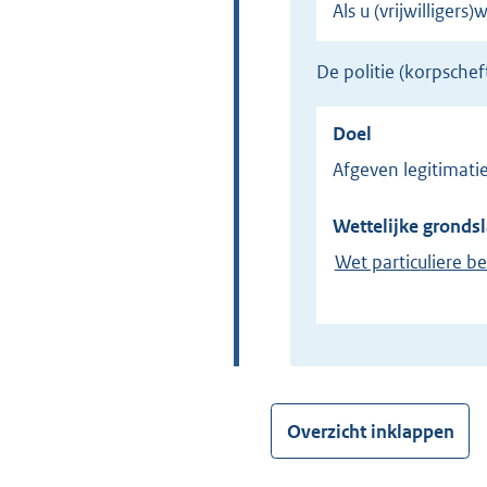
Als u (vrijwilliger
de politie (korpsch
Doel
Afgeven legitimat
Wettelijke grondsl
Wet particuliere b
Overzicht inklappen