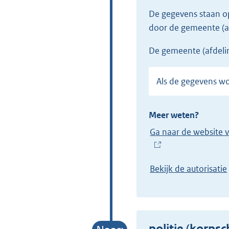
De gegevens staan 
door de gemeente (a
de gemeente (afdeli
Als de gegevens 
Meer weten?
Ga naar de website 
(
E
Bekijk de autorisatie
x
t
e
r
politie (korps
n