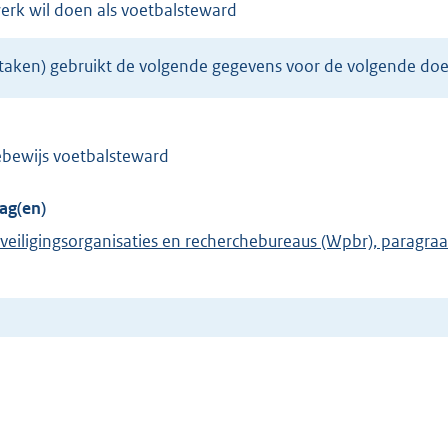
s)werk wil doen als voetbalsteward
eftaken) gebruikt de volgende gegevens voor de volgende doe
iebewijs voetbalsteward
ag(en)
eveiligingsorganisaties en recherchebureaus (Wpbr), paragraa