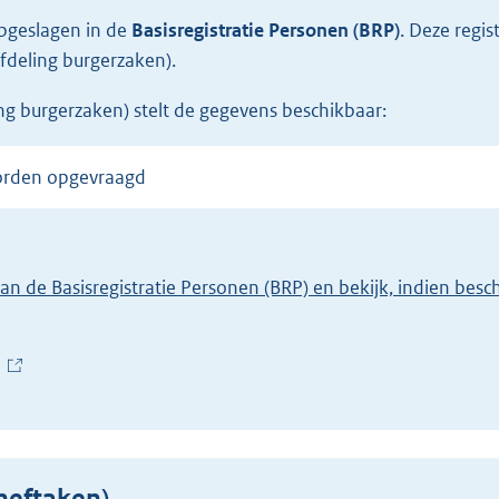
opgeslagen in de
Basisregistratie Personen (BRP)
.
Deze regis
fdeling burgerzaken).
ng burgerzaken) stelt de gegevens beschikbaar:
worden opgevraagd
van de Basisregistratie Personen (BRP) en bekijk, indien bes
(
E
x
t
e
cheftaken)