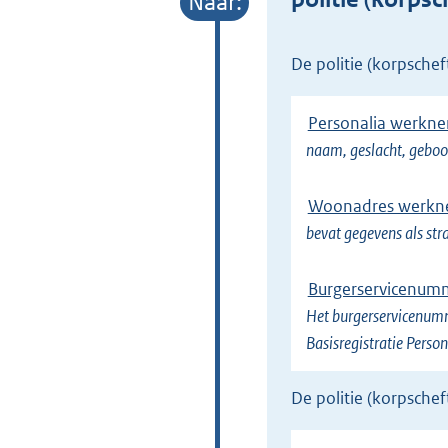
e
l
de politie (korpsch
i
n
Personalia werkn
k
naam, geslacht, geboo
)
Woonadres werkn
bevat gegevens als st
Burgerservicenum
Het burgerservicenumm
Basisregistratie Perso
de politie (korpsch