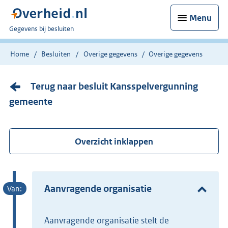
Menu
U
Gegevens bij besluiten
bent
nu
Home
Besluiten
Overige gegevens
Overige gegevens
hier:
Terug naar besluit Kansspelvergunning
gemeente
Overzicht inklappen
Aanvragende organisatie
Aanvragende organisatie stelt de