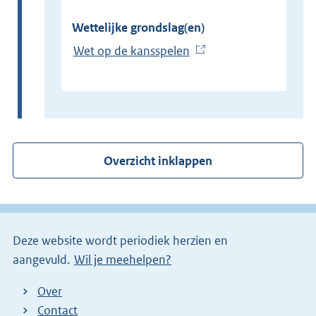
Wettelijke grondslag(en)
Wet op de kansspelen
(
E
x
t
e
r
Overzicht inklappen
n
e
l
i
Deze website wordt periodiek herzien en
n
aangevuld.
Wil je meehelpen?
k
)
Over
Contact