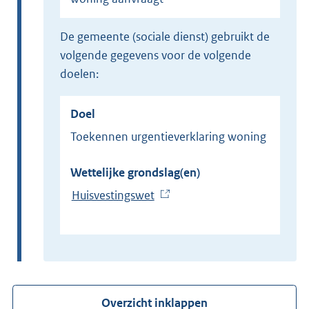
de gemeente (sociale dienst) gebruikt de
volgende gegevens voor de volgende
doelen:
Doel
Toekennen urgentieverklaring woning
Wettelijke grondslag(en)
Huisvestingswet
(
E
x
t
e
r
Overzicht inklappen
n