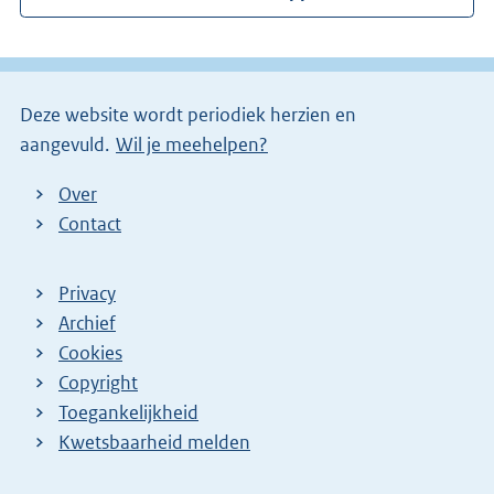
e
l
i
Deze website wordt periodiek herzien en
n
aangevuld.
Wil je meehelpen?
k
)
Over
Contact
Privacy
Archief
Cookies
Copyright
Toegankelijkheid
Kwetsbaarheid melden