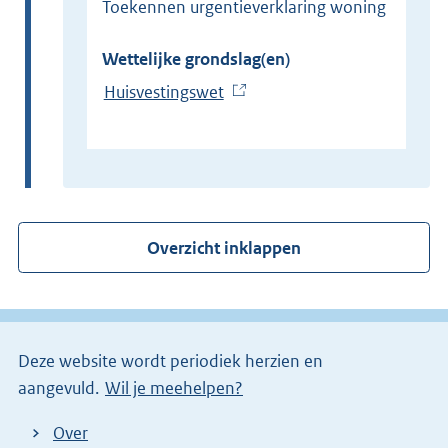
Toekennen urgentieverklaring woning
Wettelijke grondslag(en)
Huisvestingswet
(
E
x
t
e
r
Overzicht inklappen
n
e
l
i
Deze website wordt periodiek herzien en
n
aangevuld.
Wil je meehelpen?
k
)
Over