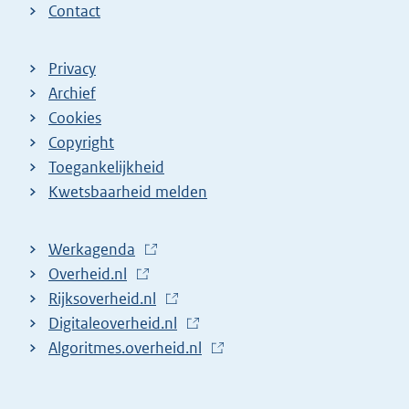
Contact
Privacy
Archief
Cookies
Copyright
Toegankelijkheid
Kwetsbaarheid melden
Werkagenda
(
Overheid.nl
(
E
Rijksoverheid.nl
E
x
(
Digitaleoverheid.nl
x
t
E
(
Algoritmes.overheid.nl
t
e
x
E
(
e
r
t
x
E
r
n
e
t
x