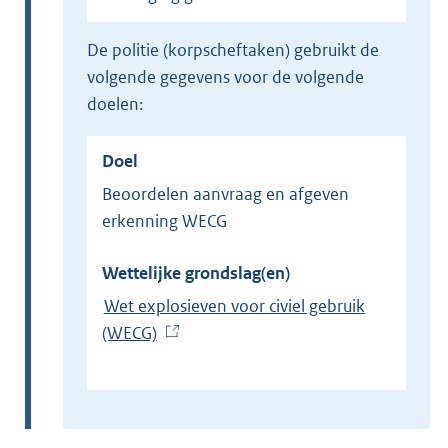
de politie (korpscheftaken) gebruikt de
volgende gegevens voor de volgende
doelen:
Doel
Beoordelen aanvraag en afgeven
erkenning WECG
Wettelijke grondslag(en)
Wet explosieven voor civiel gebruik
(WECG)
(
E
x
t
e