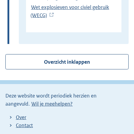
Wet explosieven voor civiel gebruik
(WECG)
(
E
x
t
e
r
Overzicht inklappen
n
e
l
i
Deze website wordt periodiek herzien en
n
aangevuld.
Wil je meehelpen?
k
)
Over
Contact