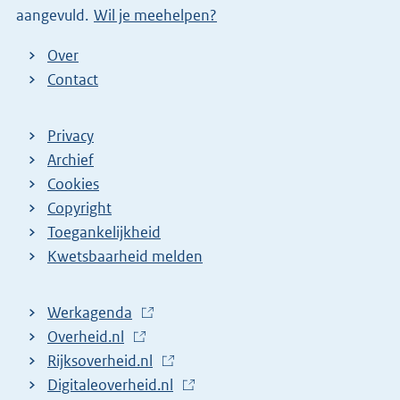
aangevuld.
Wil je meehelpen?
k
)
Over
Contact
Privacy
Archief
Cookies
Copyright
Toegankelijkheid
Kwetsbaarheid melden
Werkagenda
(
Overheid.nl
(
E
Rijksoverheid.nl
E
x
(
Digitaleoverheid.nl
x
t
E
(