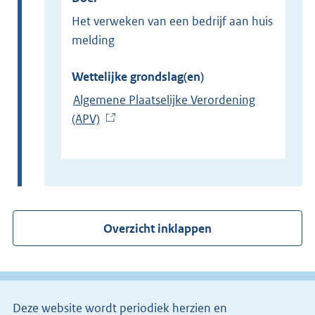
Het verweken van een bedrijf aan huis
melding
Wettelijke grondslag(en)
Algemene Plaatselijke Verordening
(APV)
(
E
x
t
e
r
Overzicht inklappen
n
e
l
i
Deze website wordt periodiek herzien en
n