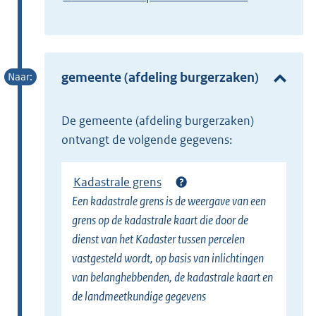
x
E
t
x
e
t
r
e
gemeente (afdeling burgerzaken)
n
r
e
n
l
de gemeente (afdeling burgerzaken)
e
i
ontvangt de volgende gegevens:
l
n
i
k
Kadastrale grens
n
)
Een kadastrale grens is de weergave van een
k
grens op de kadastrale kaart die door de
)
dienst van het Kadaster tussen percelen
vastgesteld wordt, op basis van inlichtingen
van belanghebbenden, de kadastrale kaart en
de landmeetkundige gegevens