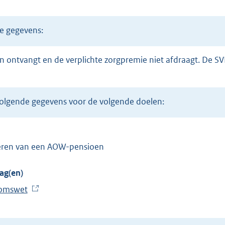
ze gegevens:
 volgende gegevens voor de volgende doelen:
tkeren van een AOW-pensioen
ag(en)
omswet
(
E
x