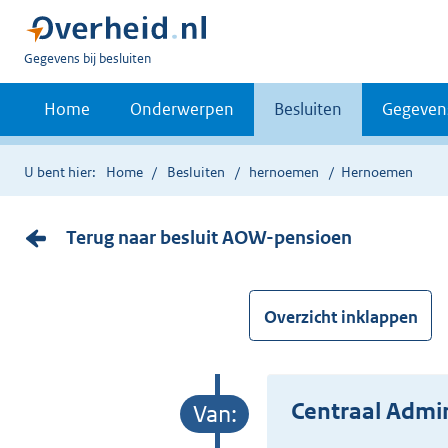
U
Gegevens bij besluiten
bent
nu
Home
Onderwerpen
Besluiten
Gegeven
hier:
U bent hier:
Home
Besluiten
hernoemen
Hernoemen
Terug naar besluit AOW-pensioen
Overzicht inklappen
Centraal Admin