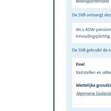
Betalingsachterstand
de SVB ontvangt de
Als u AOW-pensioen ontvangt en de verplichte zorgpremie niet afdraagt. De SVB is dan
inhoudingsplichtig.
de SVB gebruikt de
Doel
Vaststellen en ui
Wettelijke grondsl
Algemene Ouderd