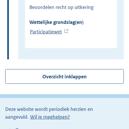
Beoordelen recht op uitkering
Wettelijke grondslag(en)
Participatiewet
(
E
x
t
e
r
Overzicht inklappen
n
e
l
i
Deze website wordt periodiek herzien en
n
aangevuld.
Wil je meehelpen?
k
)