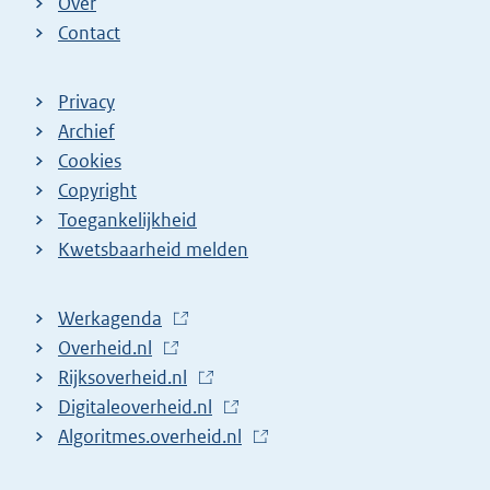
Over
Contact
Privacy
Archief
Cookies
Copyright
Toegankelijkheid
Kwetsbaarheid melden
Werkagenda
(
Overheid.nl
(
E
Rijksoverheid.nl
E
x
(
Digitaleoverheid.nl
x
t
E
(
Algoritmes.overheid.nl
t
e
x
E
(
e
r
t
x
E