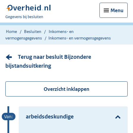
Menu
U
Gegevens bij besluiten
bent
nu
Home
Besluiten
Inkomens- en
hier:
vermogensgegevens
Inkomens- en vermogensgegevens
Terug naar besluit Bijzondere
bijstandsuitkering
Overzicht inklappen
arbeidsdeskundige