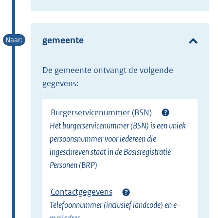
t
x
e
t
r
e
gemeente
n
r
e
n
l
de gemeente ontvangt de volgende
e
i
gegevens:
l
n
i
k
Burgerservicenummer (BSN)
n
)
Het burgerservicenummer (BSN) is een uniek
k
persoonsnummer voor iedereen die
)
ingeschreven staat in de Basisregistratie
Personen (BRP)
Contactgegevens
Telefoonnummer (inclusief landcode) en e-