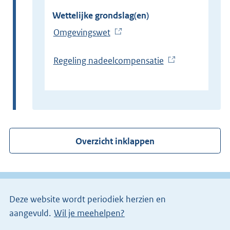
Wettelijke grondslag(en)
Omgevingswet
(
E
x
Regeling nadeelcompensatie
(
t
E
e
x
r
t
n
e
e
r
Overzicht inklappen
l
n
i
e
n
l
k
i
)
Deze website wordt periodiek herzien en
n
aangevuld.
Wil je meehelpen?
k
)