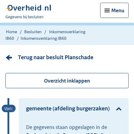
Menu
U
Gegevens bij besluiten
bent
nu
Home
Besluiten
Inkomensverklaring
hier:
IB60
Inkomensverklaring IB60
Terug naar besluit Planschade
Overzicht inklappen
gemeente (afdeling burgerzaken)
De gegevens staan opgeslagen in de