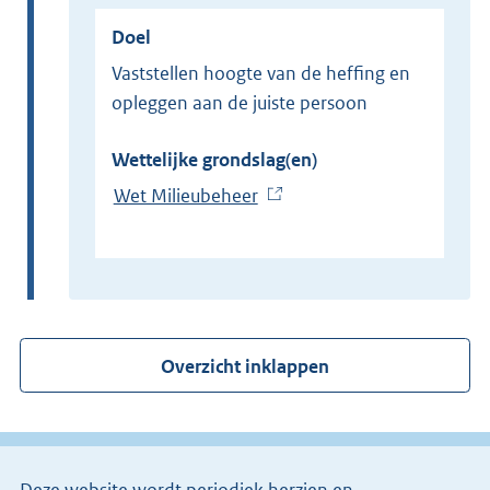
Doel
Vaststellen hoogte van de heffing en
opleggen aan de juiste persoon
Wettelijke grondslag(en)
Wet Milieubeheer
(
E
x
t
e
r
Overzicht inklappen
n
e
l
i
Deze website wordt periodiek herzien en