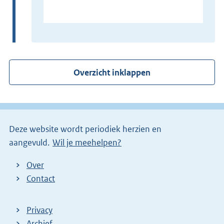
E
x
t
e
r
Overzicht inklappen
n
e
l
i
Deze website wordt periodiek herzien en
n
aangevuld.
Wil je meehelpen?
k
)
Over
Contact
Privacy
Archief