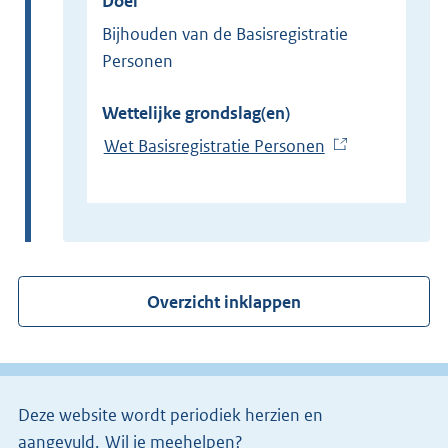
Doel
Bijhouden van de Basisregistratie
Personen
Wettelijke grondslag(en)
Wet Basisregistratie Personen
(
E
x
t
e
r
Overzicht inklappen
n
e
l
i
Deze website wordt periodiek herzien en
n
aangevuld.
Wil je meehelpen?
k