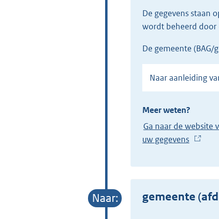
De gegevens staan 
wordt beheerd door 
de gemeente (BAG/g
Naar aanleiding va
Meer weten?
Ga naar de website van de Basisregistratie Adressen en Gebouwen (BAG) en bekijk, indien beschikbaar,
uw gegevens
(
E
x
t
e
gemeente (afd
r
n