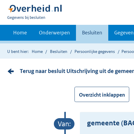
U
Gegevens bij besluiten
bent
nu
Home
Onderwerpen
Besluiten
Gegeven
hier:
U bent hier:
Home
Besluiten
Persoonlijke gegevens
Persoo
Terug naar besluit Uitschrijving uit de geme
Overzicht inklappen
gemeente (BAG