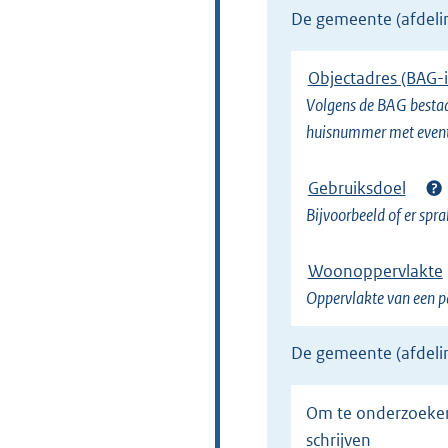
de gemeente (afdel
e
l
Objectadres (BAG-i
i
Volgens de BAG bestaa
n
huisnummer met eventu
k
)
Gebruiksdoel
Bijvoorbeeld of er spr
Woonoppervlakte
Oppervlakte van een pa
de gemeente (afdel
Om te onderzoeken of de persoon op het juiste adres staat ingeschreven, en na onderzoek uit te
schrijven