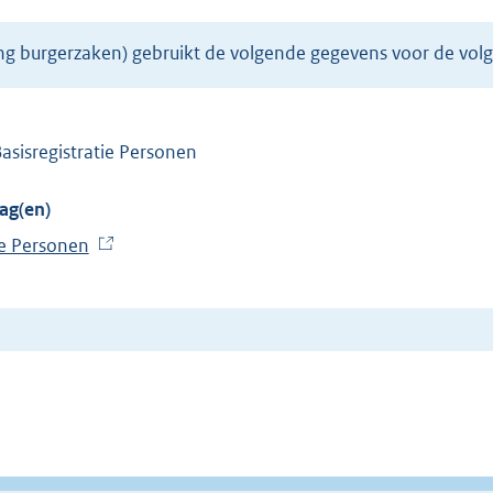
ing burgerzaken) gebruikt de volgende gegevens voor de vol
Basisregistratie Personen
ag(en)
ie Personen
(
E
x
t
e
r
n
e
l