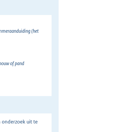
ummeraanduiding (het
gebouw of pand