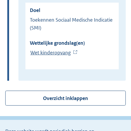
Doel
Toekennen Sociaal Medische Indicatie
(SMI)
Wettelijke grondslag(en)
Wet kinderopvang
(
E
x
t
e
r
Overzicht inklappen
n
e
l
i