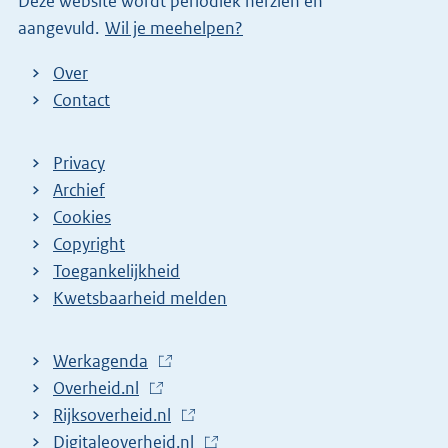
Deze website wordt periodiek herzien en
n
aangevuld.
Wil je meehelpen?
k
)
Over
Contact
Privacy
Archief
Cookies
Copyright
Toegankelijkheid
Kwetsbaarheid melden
Werkagenda
(
Overheid.nl
(
E
Rijksoverheid.nl
E
x
(
Digitaleoverheid.nl
x
t
E
(