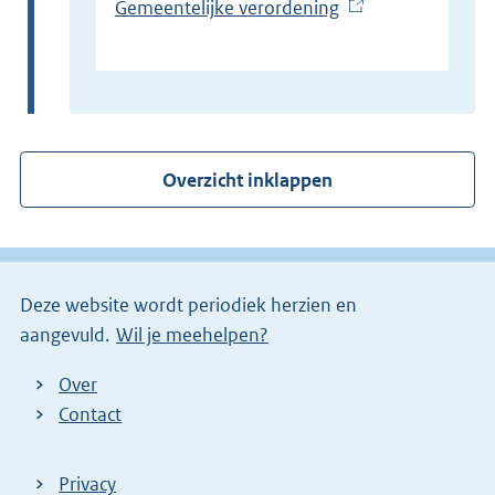
Gemeentelijke verordening
(
E
x
t
e
r
Overzicht inklappen
n
e
l
i
Deze website wordt periodiek herzien en
n
aangevuld.
Wil je meehelpen?
k
)
Over
Contact
Privacy