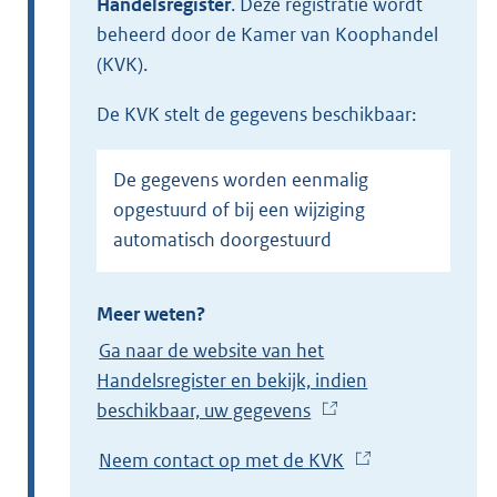
Handelsregister
.
Deze registratie wordt
beheerd door de Kamer van Koophandel
(KVK).
de KVK stelt de gegevens beschikbaar:
De gegevens worden eenmalig
opgestuurd of bij een wijziging
automatisch doorgestuurd
Meer weten?
Ga naar de website van het
Handelsregister en bekijk, indien
beschikbaar, uw gegevens
(
E
Neem contact op met de KVK
(
x
E