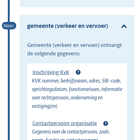
t
x
e
t
r
e
gemeente (verkeer en vervoer)
n
r
e
n
l
gemeente (verkeer en vervoer) ontvangt
e
i
de volgende gegevens:
l
n
i
k
Inschrijving KvK
n
)
KVK nummer, bedrijfsnaam, adres, SBI-code,
k
oprichtingsdatum, functionarissen, informatie
)
over rechtspersoon, onderneming en
vestiging(en)
Contactpersoon organisatie
Gegevens over de contactpersoon, zoals