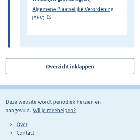
Algemene Plaatselijke Verordening
(APV)
(
E
x
t
e
r
Overzicht inklappen
n
e
l
i
Deze website wordt periodiek herzien en
n
aangevuld.
Wil je meehelpen?
k
)
Over
Contact